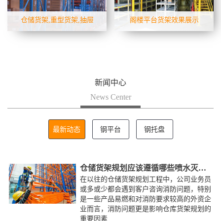
堆高机，超高位仓库用堆垛机
外侧货物被取走时，里面的台
进行存取作
车会自动滑
仓储货架,重型货架,抽屉
阁楼平台货架效果展示
货架结构，通常用于存放模具
阁楼货架是一种充分利用仓库
等重物，而现场又无合适的叉
上层空间的简易货架。在已有
车可用的场合。货架高度一般
的货架或工作场地上建造一个
在2.5m以下，除顶层外均可设
中间阁楼以增加储存的面积。
新闻中心
计制作成抽屉式结构，安全可
阁楼楼板上一般可放轻泡及中
靠，可
News Center
小件货物或
仓储货架规划应该遵循哪些喷水灭火系统规范？
在以往的仓储货架规划工程中，公司业务员
或多或少都会遇到客户咨询消防问题，特别
是一些产品易燃和对消防要求较高的外资企
业而言，消防问题更是影响仓库货架规划的
重要因素