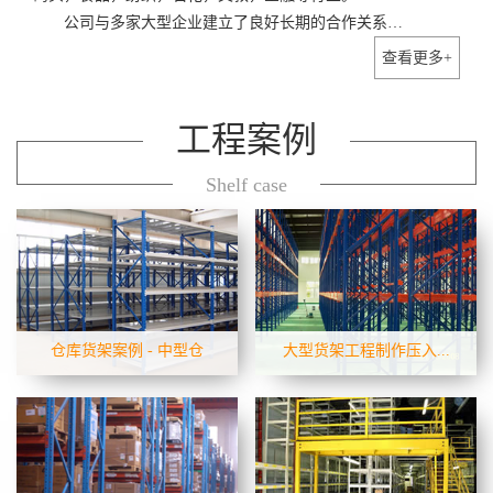
公司与多家大型企业建立了良好长期的合作关系…
查看更多+
工程案例
Shelf case
仓库货架案例 - 中型仓
大型货架工程制作压入...
此类仓库中，低、高位仓库大
依据先进后出的原则，将托盘
多用前移式电瓶叉车、平衡重
（或料箱）置于台车上，后储
电瓶叉车、三向叉车进行存取
存的货物会将原先货物推往里
作业，货架较矮时也可用电动
面；台车跨于倾斜轨道上，当